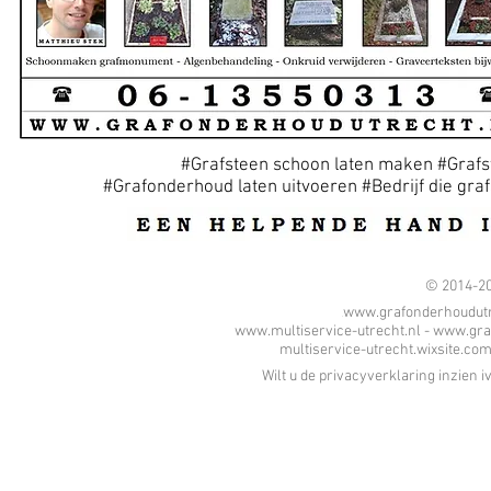
#Grafsteen schoon laten maken #Graf
#Grafonderhoud laten uitvoeren #Bedrijf die gr
© 2014-20
www.grafonderhoudutr
.
www.multiservice-utrecht.nl
-
www.graf
multiservice-utrecht.wixsite.c
Wilt u de privacyverklaring inzien 